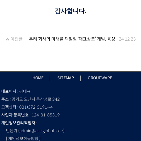
감사합니다.
이전글
우리 회사의 미래를 책임질 ‘대표상품’ 개발, 육성
24.12.23
HOME
SITEMAP
GROUPWARE
대표이사 :
김태규
주소 :
경기도 오산시 독산성로 342
고객센터 :
031)372-5191∼4
사업자 등록번호 :
124-81-85319
개인정보관리책임자 :
민원기 (admin@ast-global.co.kr)
[ 개인정보취급방침 ]